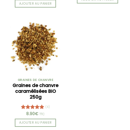
AJOUTER AU PANIER
GRAINES DE CHANVRE
Graines de chanvre
caramélisées BIO
250g
(4)
8.90
€
Note
5.00
TTC
sur 5
AJOUTER AU PANIER