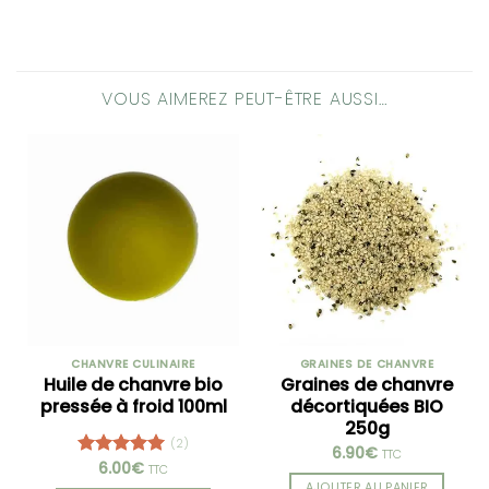
VOUS AIMEREZ PEUT-ÊTRE AUSSI…
CHANVRE CULINAIRE
GRAINES DE CHANVRE
Huile de chanvre bio
Graines de chanvre
pressée à froid 100ml
décortiquées BIO
250g
(2)
6.90
€
TTC
6.00
€
Note
5.00
TTC
sur 5
AJOUTER AU PANIER