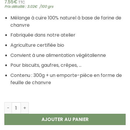
sur
notation
7.55
€
TTC
client
Prix détaillé :
3.02
€
 /
100 grs
Mélange à cuire 100% naturel à base de farine de
chanvre
Fabriquée dans notre atelier
Agriculture certifiée bio
Convient à une alimentation végétalienne
Pour biscuits, gaufres, crêpes, …
Contenu : 300g + un emporte-pièce en forme de
feuille de chanvre
quantité de Mélange pour biscuits au chanvre 300g
AJOUTER AU PANIER