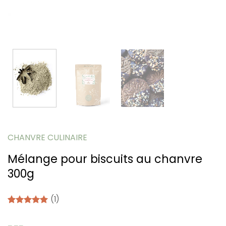
CHANVRE CULINAIRE
Mélange pour biscuits au chanvre
300g
(1)
Noté
1
5.00
sur 5 basé