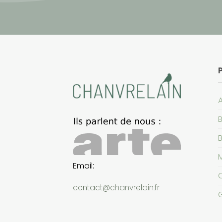
A
B
Email:
contact@chanvrelain.fr
G