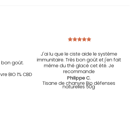
J'ai lu que le ciste aide le système
immunitaire. Très bon goût et j'en fait
ès bon goût.
même du thé glacé cet été. Je
recommande
nvre BIO 1% CBD
Philippe C.
Tisane de chanvre Bio défenses
naturelles 50g