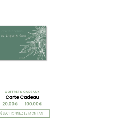
COFFRETS CADEAUX
Carte Cadeau
Plage
20.00
€
–
100.00
€
de
prix :
SÉLECTIONNEZ LE MONTANT
20.00€
à
Ce
100.00€
produit