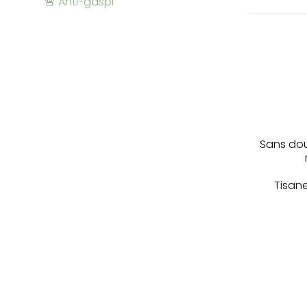
🚨 Anti-gaspi
Sans dou
Tisan