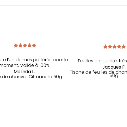
a
plusieurs
variations.
Les
options
peuvent
être
choisies
sur
te l’un de mes préférés pour le
Feuilles de qualité, tr
la
moment. Valide à 100%
Jacques F.
page
Melinda L.
Tisane de feuilles de cha
50g
e de chanvre Citronnelle 50g
du
produit