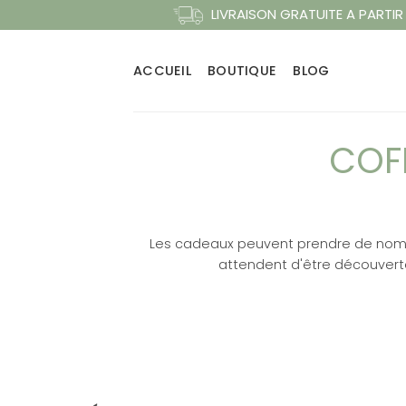
Passer
LIVRAISON GRATUITE A PARTIR
au
contenu
ACCUEIL
BOUTIQUE
BLOG
COF
Les cadeaux peuvent prendre de nombre
attendent d'être découverte