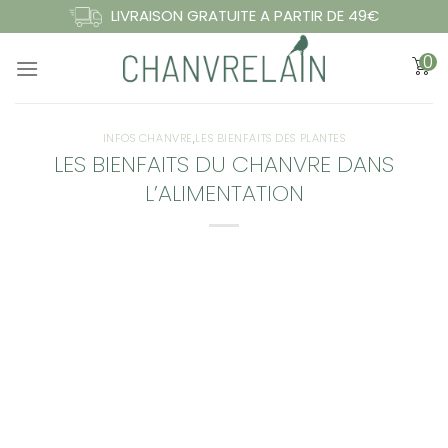
Passer
LIVRAISON GRATUITE A PARTIR DE 49€
au
0
contenu
INFOS CHANVRE
,
LES BIENFAITS DES PLANTES
LES BIENFAITS DU CHANVRE DANS
L’ALIMENTATION