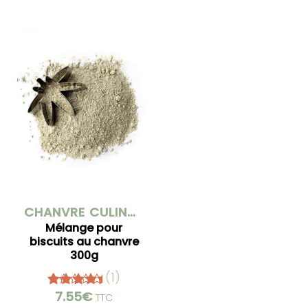
CHANVRE CULINAIRE
Mélange pour
biscuits au chanvre
300g
(1)
7.55
€
Note
5.00
TTC
sur 5